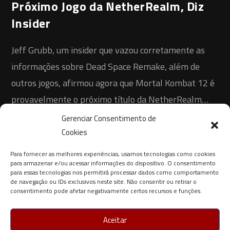
Próximo Jogo da NetherRealm, Diz
Insider
Jeff Grubb, um insider que vazou corretamente as
informações sobre Dead Space Remake, além de
outros jogos, afirmou agora que Mortal Kombat 12 é
provavelmente o próximo título da NetherRealm…
Gerenciar Consentimento de
0 COMENTÁRIO
21 DE AGOSTO DE 2021
Cookies
Para fornecer as melhores experiências, usamos tecnologias como cookies
para armazenar e/ou acessar informações do dispositivo. O consentimento
para essas tecnologias nos permitirá processar dados como comportamento
de navegação ou IDs exclusivos neste site. Não consentir ou retirar o
consentimento pode afetar negativamente certos recursos e funções.
Aceitar