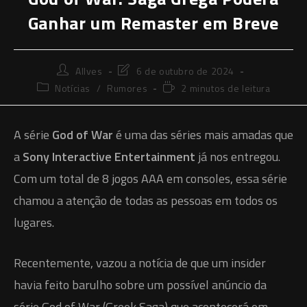
Ganhar um Remaster em Breve
Autor
Última
Allves
6 de outubro de 2024
do
modificação
Categoria
Tempo
Notícias
/
Rumores
2 minutos de leitura
post:
do
do
de
post:
post:
leitura:
A série
God of War
é uma das séries mais amadas que
a
Sony Interactive Entertainment
já nos entregou.
Com um total de 8 jogos AAA em consoles, essa série
chamou a atenção de todas as pessoas em todos os
lugares.
Recentemente, vazou a notícia de que um insider
havia feito barulho sobre um possível anúncio da
série God of War (Greek Saga) que acontecerá em