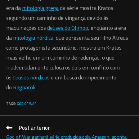
Baseada em distintas
mitologias
, a história
segue
Kratos
, um guerreiro
espartano
que foi levado a
matar sua família por seu antigo mestre, o deus da
guerra
Ares
. Isso desencadeia uma série de eventos
que levam às guerras com os panteões mitológicos. A
era da
mitologia grega
da série mostra Kratos
seguindo um caminho de vingança devido às
maquinações dos
deuses do Olimpo
, enquanto a era
da
mitologia nórdica
, que apresenta seu filho Atreus
como protagonista secundário, mostra um Kratos
mais velho em um caminho de redenção, o que
inadvertidamente coloca os dois em conflito com
os
deuses nórdicos
e em busca do impedimento
do
Ragnarök
.