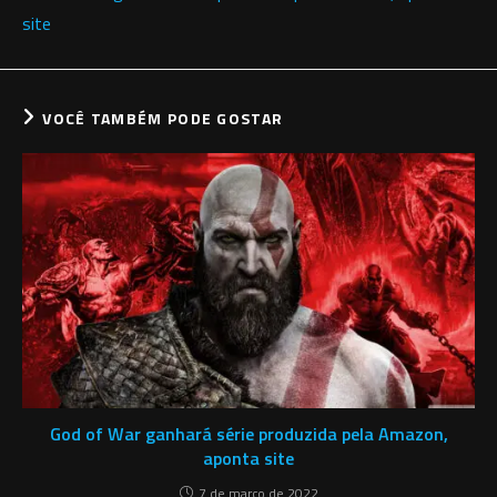
TAGS
:
GOD OF WAR
Post anterior
Leia
mais
God of War ganhará série produzida pela Amazon, aponta
artigos
site
VOCÊ TAMBÉM PODE GOSTAR