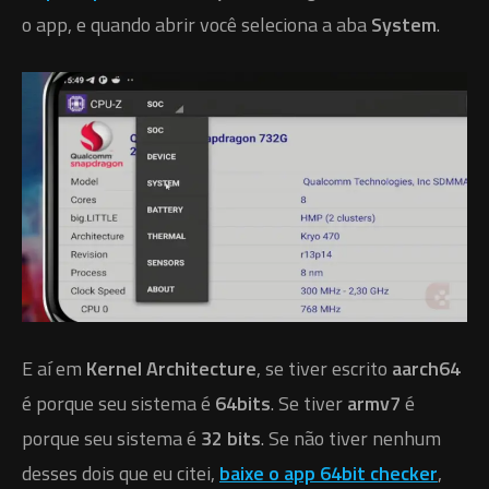
o app, e quando abrir você seleciona a aba
System
.
E aí em
Kernel Architecture
, se tiver escrito
aarch64
é porque seu sistema é
64bits
. Se tiver
armv7
é
porque seu sistema é
32 bits
. Se não tiver nenhum
desses dois que eu citei,
baixe o app 64bit checker
,