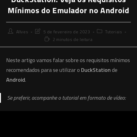
Mínimos do Emulador no Android
Autor
Última
Categoria
Allves
5 de fevereiro de 2023
Tutoriais
do
modificação
do
Tempo
2 minutos de leitura
post:
do
post:
de
post:
leitura:
Neste artigo vamos falar sobre os requisitos mínimos
recomendados para se utilizar o
DuckStation
de
Android
.
Se preferir, acompanhe o tutorial em formato de vídeo: