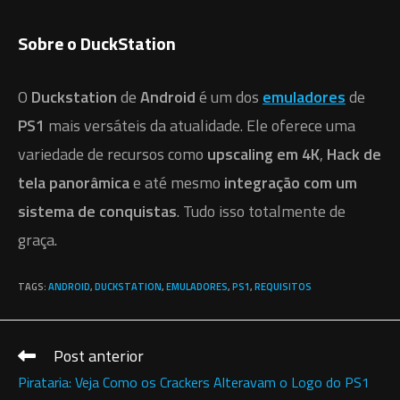
Sobre o DuckStation
O
Duckstation
de
Android
é um dos
emuladores
de
PS1
mais versáteis da atualidade. Ele oferece uma
variedade de recursos como
upscaling em 4K
,
Hack de
tela panorâmica
e até mesmo
integração com um
sistema de conquistas
. Tudo isso totalmente de
graça.
TAGS
:
ANDROID
,
DUCKSTATION
,
EMULADORES
,
PS1
,
REQUISITOS
Post anterior
Leia
mais
Pirataria: Veja Como os Crackers Alteravam o Logo do PS1
artigos