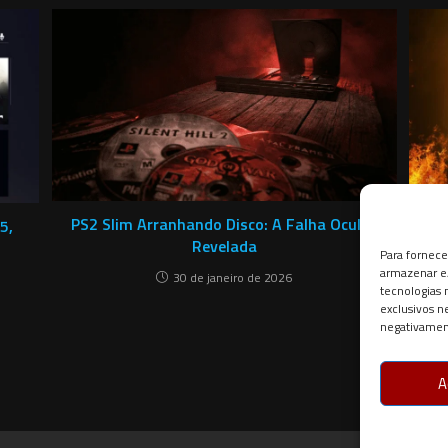
PS2 Slim Arranhando Disco: A Falha Oculta
5,
Mo
Revelada
Para fornece
armazenar e/
30 de janeiro de 2026
tecnologias
exclusivos n
negativament
A