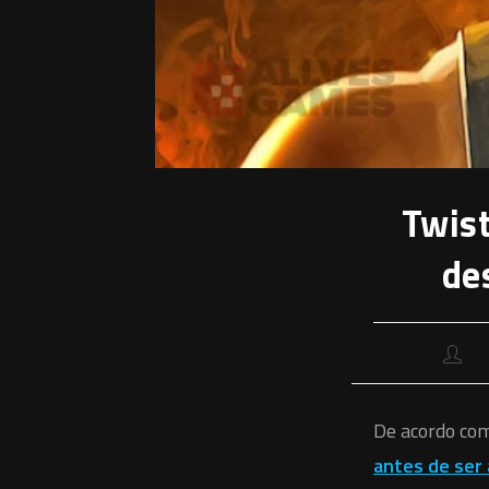
Twist
de
Autor
⠀
do
post:
De acordo co
antes de ser