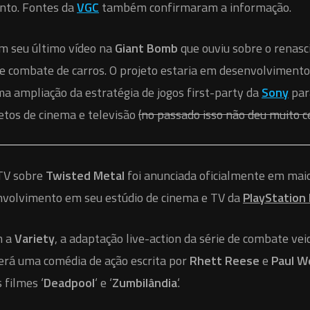
nto. Fontes da
VGC
também confirmaram a informação.
m seu último vídeo na
Giant Bomb
que ouviu sobre o renas
de combate de carros. O projeto estaria em desenvolvimento 
a ampliação da estratégia de jogos first-party da
Sony
par
etos de cinema e televisão
(no passado isso não deu muito ce
 TV sobre
Twisted Metal
foi anunciada oficialmente em mai
nvolvimento em seu estúdio de cinema e TV da
PlayStation
m a
Variety
, a adaptação live-action da série de combate vei
erá uma comédia de ação escrita por
Rhett Reese
e
Paul W
 filmes ‘
Deadpool
‘ e ‘
Zumbilândia
‘.