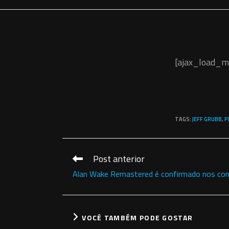
[ajax_load_m
TAGS
:
JEFF GRUBB
,
P
Post anterior
Leia
mais
Alan Wake Remastered é confirmado nos cons
artigos
VOCÊ TAMBÉM PODE GOSTAR