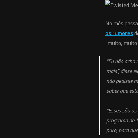
No mês passa
os rumores
de
“muito, muito
“Eu não acho 
mais”, disse e
não pedisse mi
saber que est
“Esses são os
programa de T
puro, para que