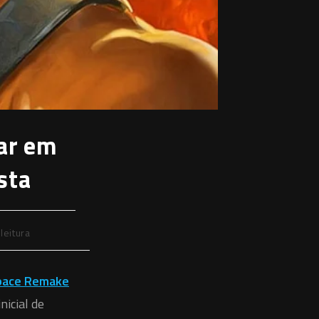
tar em
sta
leitura
pace Remake
nicial de