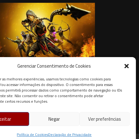
Gerenciar Consentimento de Cookies
rtal Kombat 12 Pode Ser o Próximo Jogo
da NetherRealm, Diz Insider
r as melhores experiências, usamos tecnologias como cookies para
ou acessar informações do dispositivo. O consentimento para essas
21 de agosto de 2021
 nos permitirá processar dados como comportamento de navegação ou IDs
este site. Não consentir ou retirar o consentimento pode afetar
e certos recursos e funções.
ceitar
Negar
Ver preferências
Política de Cookies
Declaração de Privacidade