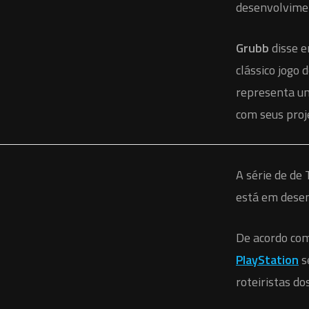
desenvolvime
Grubb
disse e
clássico jogo 
representa um
com seus proj
A série de de
está em dese
De acordo co
PlayStation
s
roteiristas dos