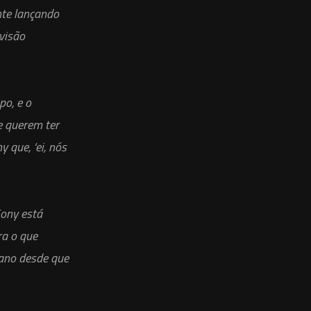
nte lançando
evisão
po, e o
e querem ter
que, ‘ei, nós
Sony está
ra o que
 ano desde que