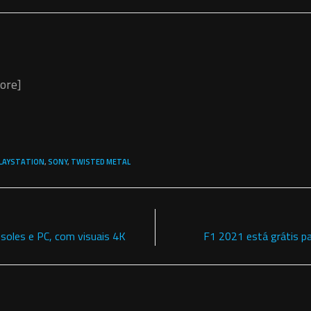
ore]
LAYSTATION
,
SONY
,
TWISTED METAL
oles e PC, com visuais 4K
F1 2021 está grátis pa