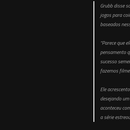
Grubb disse so
jogos para coi
baseados ness
“Parece que e
pensamento qu
sucesso semel
fazemos filmes
Ele acrescento
desejando um 
aconteceu com
a série estreou