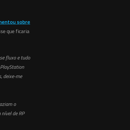
omentou sobre
se que ficaria
se fluxo e tudo
 PlayStation
s, deixe-me
faziam o
 nível de RP