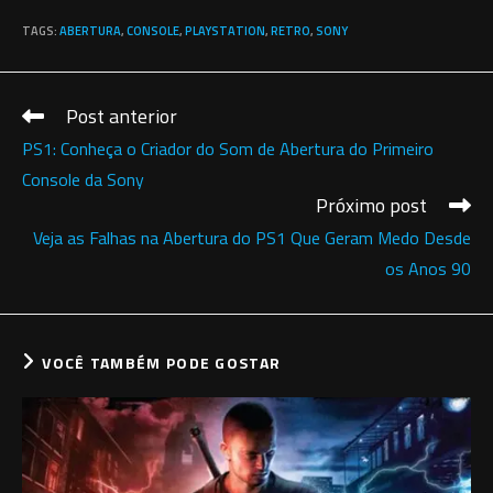
TAGS
:
ABERTURA
,
CONSOLE
,
PLAYSTATION
,
RETRO
,
SONY
Post anterior
Leia
mais
PS1: Conheça o Criador do Som de Abertura do Primeiro
artigos
Console da Sony
Próximo post
Veja as Falhas na Abertura do PS1 Que Geram Medo Desde
os Anos 90
VOCÊ TAMBÉM PODE GOSTAR