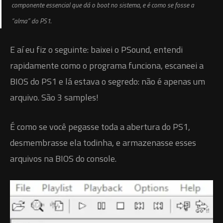
componente essencial que dá o boot no sistema, e é como se fosse a
“alma” do PS1.
E aí eu fiz o seguinte: baixei o PSound, entendi
rapidamente como o programa funciona, escaneei a
BIOS do PS1 e lá estava o segredo: não é apenas um
arquivo. São 3 samples!
É como se você pegasse toda a abertura do PS1,
desmembrasse ela todinha, e armazenasse esses
arquivos na BIOS do console.