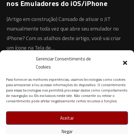
nos Emuladores do iOS/iPhone
(Artigo em construção) Cansado de ativar o JIT
manualmente toda vez que abre seu emulador no
iPhone? Com os atalhos deste artigo, você vai criar
um ícone na Tela de…
Gerenciar Consentimento de
0 COMENTÁRIO
12 DE MAIO DE 2025
Cookies
Para fornecer as melhores experiências, usamos tecnologias como cookies
para armazenar e/ou acessar informações do dispositivo. O consentimento
para essas tecnologias nos permitirá processar dados como comportamento
de navegação ou IDs exclusivos neste site. Não consentir ou retirar o
consentimento pode afetar negativamente certos recursos e funções.
Aceitar
Negar