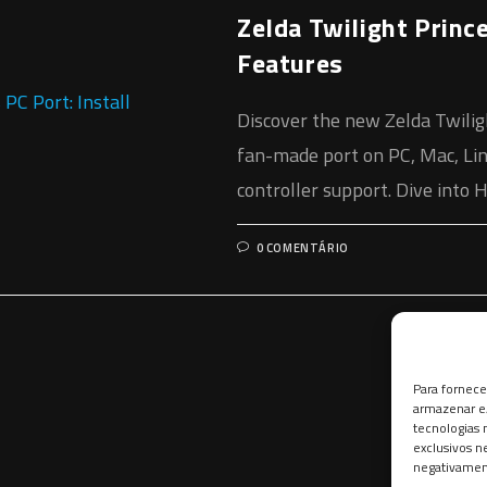
Zelda Twilight Prince
Features
Discover the new Zelda Twiligh
fan-made port on PC, Mac, Lin
controller support. Dive into 
0 COMENTÁRIO
Para fornece
armazenar e/
tecnologias
exclusivos n
negativament