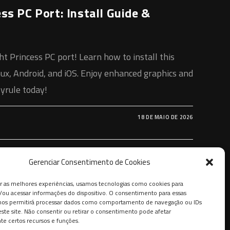
ss PC Port: Install Guide &
t Princess PC port! Learn how to install this
ux, Android, and iOS. Enjoy enhanced graphics and
Hyrule today!
18 DE MAIO DE 2026
Gerenciar Consentimento de Cookies
r as melhores experiências, usamos tecnologias como cookies para
ou acessar informações do dispositivo. O consentimento para essas
 nos permitirá processar dados como comportamento de navegação ou IDs
este site. Não consentir ou retirar o consentimento pode afetar
e certos recursos e funções.