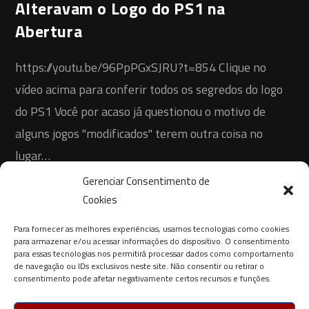
Alteravam o Logo do PS1 na
Abertura
https://youtu.be/96PpPGxSJRU?t=854 Clique no
vídeo acima para conferir todos os segredos do logo
do PS1 Você por acaso já questionou o motivo de
alguns jogos "modificados" terem outra coisa no
lugar…
Gerenciar Consentimento de
0 COMENTÁRIO
5 DE ABRIL DE 2022
Cookies
Para fornecer as melhores experiências, usamos tecnologias como cookies
para armazenar e/ou acessar informações do dispositivo. O consentimento
para essas tecnologias nos permitirá processar dados como comportamento
de navegação ou IDs exclusivos neste site. Não consentir ou retirar o
consentimento pode afetar negativamente certos recursos e funções.