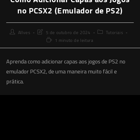
no PCSX2 (Emulador de PS2)
Autor
Última
Categoria
Allves
5 de outubro de 2024
Tutoriais
do
modificação
do
Tempo
1 minuto de leitura
post:
do
post:
de
post:
leitura:
Aprenda como adicionar capas aos jogos de PS2 no
emulador PCSX2, de uma maneira muito fácil e
prática.