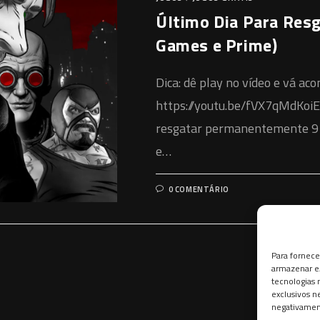
Último Dia Para Resg
Games e Prime)
Dica: dê play no vídeo e vá a
https://youtu.be/fVX7qMdKoiE
resgatar permanentemente 9 j
e…
0 COMENTÁRIO
Para fornece
armazenar e/
tecnologias
exclusivos n
negativament