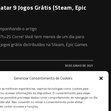
atar 9 Jogos Grátis (Steam, Epic
companhando o artigo
?t=25 Corre! Você tem menos de um dia para
ogos grátis distribuídos na Steam, Epic Games
30 DE JUNHO DE 2021
Gerenciar Consentimento de Cookies
r as melhores experiências, usamos tecnologias como cookies para
ou acessar informações do dispositivo. O consentimento para essas
 nos permitirá processar dados como comportamento de navegação ou IDs
este site. Não consentir ou retirar o consentimento pode afetar
e certos recursos e funções.