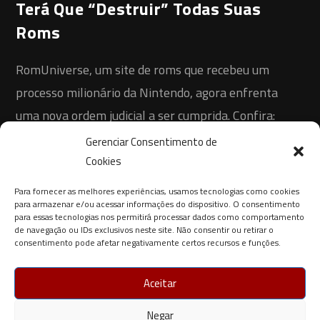
Terá Que “Destruir” Todas Suas
Roms
RomUniverse, um site de roms que recebeu um
processo milionário da Nintendo, agora enfrenta
uma nova ordem judicial a ser cumprida. Confira:
Gerenciar Consentimento de
0 COMENTÁRIO
14 DE AGOSTO DE 2021
Cookies
Para fornecer as melhores experiências, usamos tecnologias como cookies
para armazenar e/ou acessar informações do dispositivo. O consentimento
para essas tecnologias nos permitirá processar dados como comportamento
de navegação ou IDs exclusivos neste site. Não consentir ou retirar o
consentimento pode afetar negativamente certos recursos e funções.
Aceitar
Negar