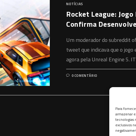
NOTÍCIAS
Rocket League: Jogo 
Confirma Desenvolv
Um moderador do subreddit of
tweet que indicava que o jogo
agora pela Unreal Engine 5. I
0 COMENTÁRIO
Para fornece
armazenar e/
tecnologias
exclusivos n
negativament