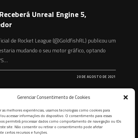
Receberá Unreal Engine 5,
edor
icial de Rocket League (@GoldfishRL) publicou um
 estaria mudando o seu motor gráfico, optando
T'S…
20 DE AGOSTO DE 2021
Gerenciar Consentimento de Cookies
r as melhores experiências, usamos tecnologias como cookies para
ou acessar informações do dispositivo. O consentimento para essas
 nos permitirá processar dados como comportamento de navegação ou IDs
este site. Não consentir ou retirar o consentimento pode afetar
e certos recursos e funções.