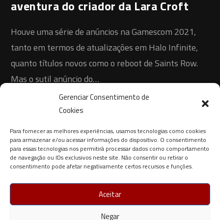
aventura do criador da Lara Croft
‎Houve uma série de anúncios na Gamescom 2021,
tanto em termos de atualizações em Halo Infinite,
quanto títulos novos como o reboot de Saints Row.
Mas o sutil anúncio do…
Gerenciar Consentimento de
0 COMENTÁRIO
30 DE AGOSTO DE 2021
Cookies
Para fornecer as melhores experiências, usamos tecnologias como cookies
para armazenar e/ou acessar informações do dispositivo. O consentimento
para essas tecnologias nos permitirá processar dados como comportamento
de navegação ou IDs exclusivos neste site. Não consentir ou retirar o
consentimento pode afetar negativamente certos recursos e funções.
Aceitar
Negar