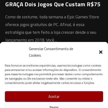
GRAÇA Dois Jogos Que Custam R$75
Como de costume, toda semana a Epic Games Store
oferece jogos gratuitos de PC. Afinal, é essa
estratégia que tem feito a loja crescer desde o seu
lançamento em 2018. Você…
Gerenciar Consentimento de
0 COMENTÁRIO
4 DE FEVEREIRO DE 2021
Cookies
Para fornecer as melhores experiências, usamos tecnologias como cookies
para armazenar e/ou acessar informações do dispositivo. O consentimento
para essas tecnologias nos permitirá processar dados como comportamento
de navegação ou IDs exclusivos neste site. Não consentir ou retirar o
consentimento pode afetar negativamente certos recursos e funções.
Aceitar
Negar