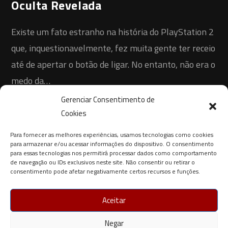
Oculta Revelada
Existe um fato estranho na história do PlayStation 2
que, inquestionavelmente, fez muita gente ter receio
até de apertar o botão de ligar. No entanto, não era o
medo da…
Gerenciar Consentimento de
1 COMENTÁRIO
30 DE JANEIRO DE 2026
Cookies
Para fornecer as melhores experiências, usamos tecnologias como cookies
para armazenar e/ou acessar informações do dispositivo. O consentimento
para essas tecnologias nos permitirá processar dados como comportamento
de navegação ou IDs exclusivos neste site. Não consentir ou retirar o
consentimento pode afetar negativamente certos recursos e funções.
Aceitar
Negar