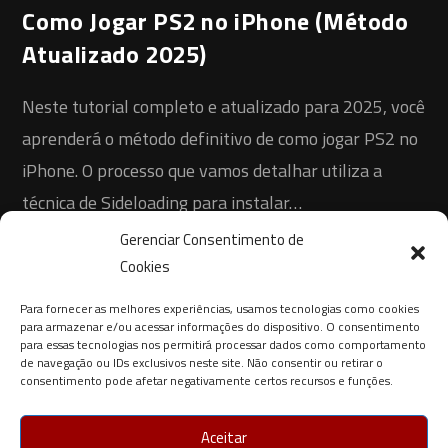
Como Jogar PS2 no iPhone (Método
Atualizado 2025)
Neste tutorial completo e atualizado para 2025, você
aprenderá o método definitivo de como jogar PS2 no
iPhone. O processo que vamos detalhar utiliza a
técnica de Sideloading para instalar…
Gerenciar Consentimento de
1 COMENTÁRIO
21 DE ABRIL DE 2025
Cookies
Para fornecer as melhores experiências, usamos tecnologias como cookies
para armazenar e/ou acessar informações do dispositivo. O consentimento
para essas tecnologias nos permitirá processar dados como comportamento
de navegação ou IDs exclusivos neste site. Não consentir ou retirar o
consentimento pode afetar negativamente certos recursos e funções.
Aceitar