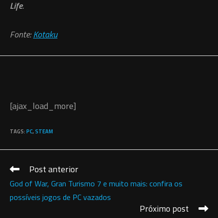
Life
. ‎
Fonte:
Kotaku
[ajax_load_more]
TAGS
:
PC
,
STEAM
Post anterior
Leia
mais
God of War, Gran Turismo 7 e muito mais: confira os
artigos
possíveis jogos de PC vazados
Próximo post