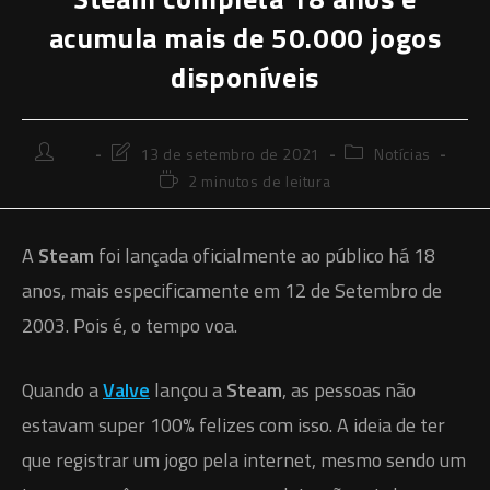
acumula mais de 50.000 jogos
disponíveis
Autor
Última
Categoria
⠀⠀
13 de setembro de 2021
Notícias
do
modificação
do
Tempo
2 minutos de leitura
post:
do
post:
de
post:
leitura:
A
‎Steam
foi lançada oficialmente ao público há 18
anos, mais especificamente em 12 de Setembro de
2003. Pois é, o tempo voa.
‎Quando a
Valve
lançou ‎‎a
Steam
‎‎, as pessoas não
estavam super 100% felizes com isso. A ideia de ter
que registrar um jogo pela internet, mesmo sendo um