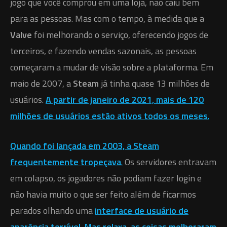
jogo que você comprou em uma loja, não caiu bem
para as pessoas. Mas com o tempo, à medida que a
Valve
foi melhorando o serviço, oferecendo jogos de
terceiros, e fazendo vendas sazonais, as pessoas
começaram a mudar de visão sobre a plataforma. Em
maio de 2007, a
Steam
já tinha quase 13 milhões de
usuários. ‎
‎A partir de janeiro de 2021, mais de 120
milhões de usuários estão ativos todos os meses
.‎
‎Quando foi lançada em 2003, a Steam
frequentemente tropeçava
.‎
‎ Os servidores entravam
em colapso, os jogadores não podiam fazer login e
não havia muito o que ser feito além de ficarmos
parados olhando uma ‎
‎interface de usuário de
aparência terrível‎
‎. ‎
‎Mas relaxa, as coisas melhoraram