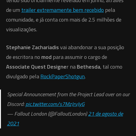
tendo sido oficialmente revelado em junho, através
de um
trailer extremamente bem recebido
pela
comunidade, e já conta com mais de 2.5 milhões de
visualizações.
Stephanie Zachariadis
vai abandonar a sua posição
de escritora no
mod
para assumir o cargo de
Associate Quest Designe
r na
Bethesda
, tal como
divulgado pela
RockPaperShotgun
.
Special Announcement from the Project Lead over on our
Discord:
pic.twitter.com/s7MzJrvJyG
— Fallout London (@FalloutLondon)
21 de agosto de
2021