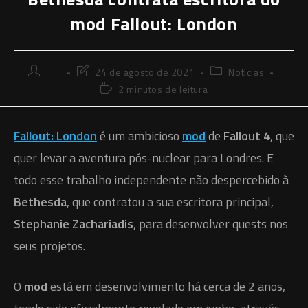
mod Fallout: London
Autor
Última
Categoria
⠀⠀
24 de agosto de 2021
Notícias
do
modificação
do
Tempo
2 minutos de leitura
post:
do
post:
de
post:
leitura:
Fallout: London
é um ambicioso
mod
de
Fallout 4
, que
quer levar a aventura pós-nuclear para Londres. E
todo esse trabalho independente não despercebido à
Bethesda
, que contratou a sua escritora principal,
Stephanie Zachariadis
, para desenvolver quests nos
seus projetos.
O
mod
está em desenvolvimento há cerca de 2 anos,