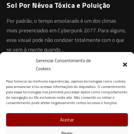
Sol Por Névoa Tóxica e Poluição
Por padrão, o tempo ensolarado é um dos climas
mais presenciados em Cyberpunk 2077. Para alguns,
esse visual pode não condizer totalmente com o que
se vem à mente quando…
Gerenciar Consentimento de
1 COMENTÁRIO
12 DE JANEIRO DE 2021
Cookies
Para fornecer as melhores experiências, usamos tecnologias como cookies
para armazenar e/ou acessar informações do dispositivo. O consentimento
para essas tecnologias nos permitirá processar dados como comportamento
de navegação ou IDs exclusivos neste site. Não consentir ou retirar o
consentimento pode afetar negativamente certos recursos e funções.
Aceitar
Negar