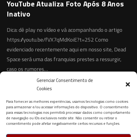
YouTube Atualiza Foto Após 8 Anos
Inativo
Dica: dê play no vídeo e vá acompanhando o artigo
https://youtu.be/fVX7qMdKoiE?t=252 Como
evidenciado recentemente aqui em nosso site, Dead
Space será uma das franquias prestes a ressurgir,
caso os rumores…
Gerenciar Consentimento de
0 COMENTÁRIO
30 DE JUNHO DE 2021
Cookies
Para fornecer as melhores experiências, usamos tecnologias como cookies
para armazenar e/ou acessar informações do dispositivo. O consentimento
para essas tecnologias nos permitirá processar dados como comportamento
de navegação ou IDs exclusivos neste site. Não consentir ou retirar o
consentimento pode afetar negativamente certos recursos e funções.